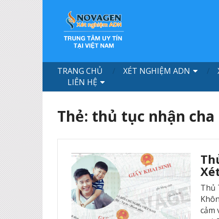
TRANG CHỦ
XÉT NGHIỆM ADN
LIÊN HỆ
Thẻ:
thủ tục nhận cha
Th
Xé
Thủ 
Khôn
cảm 