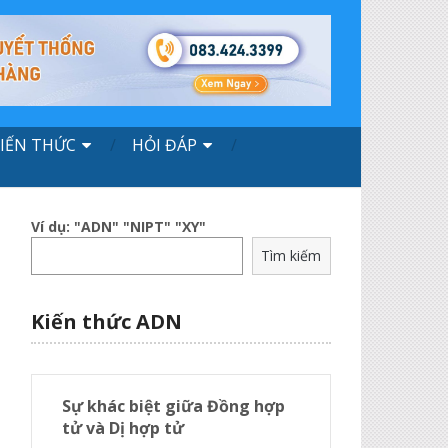
IẾN THỨC
HỎI ĐÁP
Ví dụ: "ADN" "NIPT" "XY"
Tìm kiếm
Kiến thức ADN
Sự khác biệt giữa Đồng hợp
tử và Dị hợp tử