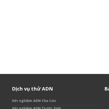
Dịch vụ thử ADN
B
Xét nghiệm ADN Cha Con
Xét nghiệm ADN Trước Sinh