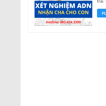
trai.
F