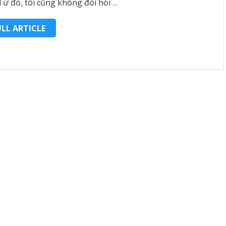
 Từ đó, tôi cũng không đòi hỏi …
ULL ARTICLE