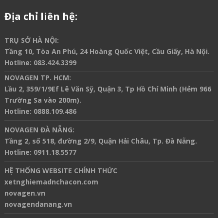
Địa chỉ liên hệ:
TRỤ SỞ HÀ NỘI:
Tầng 10, Tòa An Phú, 24 Hoàng Quốc Việt, Cầu Giấy, Hà Nội.
Hotline
:
083.424.3399
NOVAGEN TP. HCM:
Lầu 2, 359/1/9Ef Lê Văn Sỹ, Quận 3, Tp Hồ Chí Minh (Hẻm 966
Trường Sa vào 200m).
Hotline
:
0888.109.486
NOVAGEN ĐÀ NẴNG:
Tầng 2, số 518, đường 2/9, Quận Hải Châu, Tp. Đà Nẵng.
Hotline
:
0911.18.5577
HỆ THỐNG WEBSITE CHÍNH THỨC
xetnghiemadnchacon.com
novagen.vn
novagendanang.vn