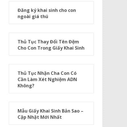
Đăng ký khai sinh cho con
ngoài giá thú
Thủ Tục Thay Đổi Tên Đệm
Cho Con Trong Giấy Khai Sinh
Thủ Tục Nhận Cha Con Có
Cần Làm Xét Nghiệm ADN
Không?
Mẫu Giấy Khai Sinh Bản Sao –
Cập Nhật Mới Nhất