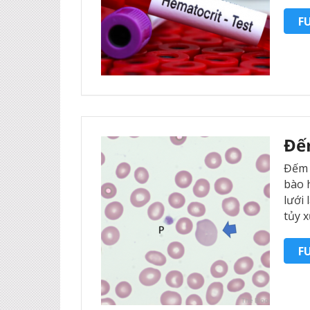
F
Đế
Đếm s
bào 
lưới
tủy 
F