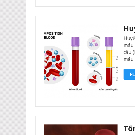
Hu
Huyết
máu 
cầu (
máu 
F
Tổn