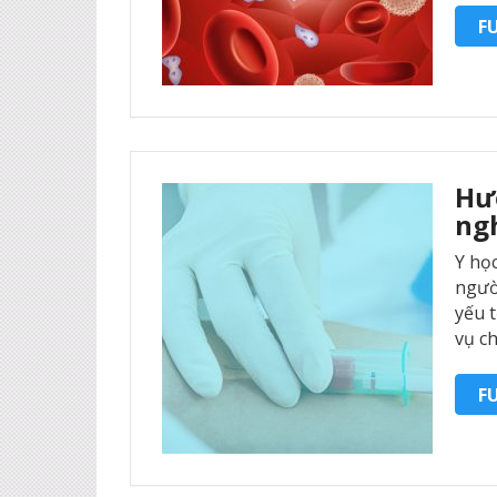
F
Hư
ng
Y học
người
yếu t
vụ c
F