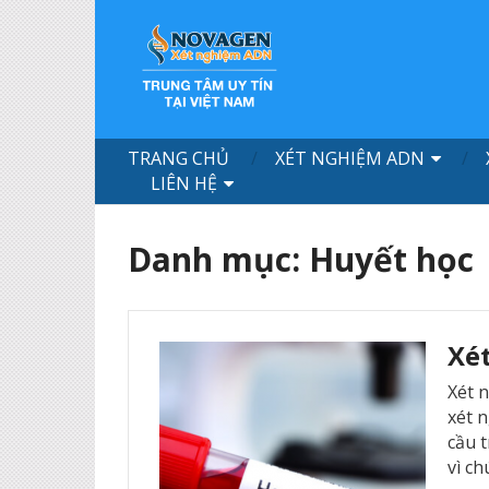
TRANG CHỦ
XÉT NGHIỆM ADN
LIÊN HỆ
Danh mục:
Huyết học
Xé
Xét n
xét 
cầu 
vì c