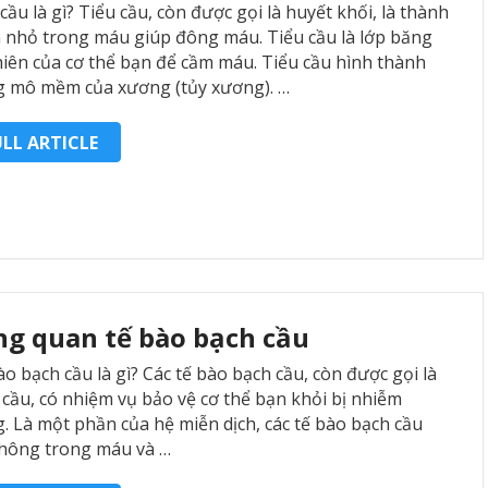
cầu là gì? Tiểu cầu, còn được gọi là huyết khối, là thành
 nhỏ trong máu giúp đông máu. Tiểu cầu là lớp băng
hiên của cơ thể bạn để cầm máu. Tiểu cầu hình thành
g mô mềm của xương (tủy xương). …
ULL ARTICLE
ng quan tế bào bạch cầu
o bạch cầu là gì? Các tế bào bạch cầu, còn được gọi là
 cầu, có nhiệm vụ bảo vệ cơ thể bạn khỏi bị nhiễm
g. Là một phần của hệ miễn dịch, các tế bào bạch cầu
thông trong máu và …