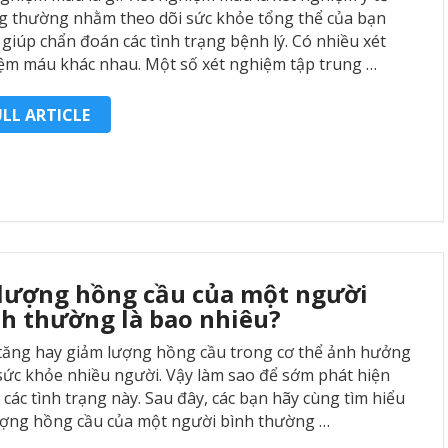
g thường nhằm theo dõi sức khỏe tổng thể của bạn
giúp chẩn đoán các tình trạng bệnh lý. Có nhiều xét
ệm máu khác nhau. Một số xét nghiệm tập trung …
ULL ARTICLE
 lượng hồng cầu của một người
nh thường là bao nhiêu?
 tăng hay giảm lượng hồng cầu trong cơ thể ảnh hưởng
sức khỏe nhiều người. Vậy làm sao để sớm phát hiện
các tình trạng này. Sau đây, các bạn hãy cùng tìm hiểu
ượng hồng cầu của một người bình thường …