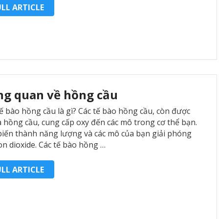
ULL ARTICLE
ng quan về hồng cầu
tế bào hồng cầu là gì? Các tế bào hồng cầu, còn được
là hồng cầu, cung cấp oxy đến các mô trong cơ thể bạn.
biến thành năng lượng và các mô của bạn giải phóng
on dioxide. Các tế bào hồng …
ULL ARTICLE