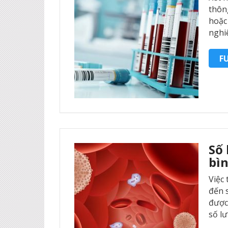
thôn
hoặc 
nghi
F
Số
bì
Việc
đến 
được 
số l