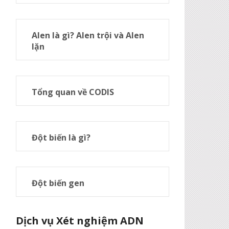
Alen là gì? Alen trội và Alen
lặn
Tổng quan về CODIS
Đột biến là gì?
Đột biến gen
Dịch vụ Xét nghiệm ADN