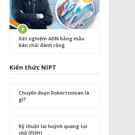
Xét nghiệm ADN bằng mẫu
bàn chải đánh răng
Kiến thức NIPT
Chuyển đoạn Robertsonian là
gì?
Kỹ thuật lai huỳnh quang tại
chỗ (FISH)