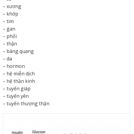
– xương
– khớp
– tim
– gan
– phổi
– thận
– bàng quang
– da
– hormon
– hệ miễn dịch
– hệ thần kinh
– tuyến giáp
– tuyến yên
– tuyến thượng thận