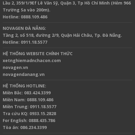
Lầu 2, 359/1/9Ef Lê Văn Sỹ, Quận 3, Tp Hồ Chí Minh (Hẻm 966
Trường Sa vào 200m).
Hotline
:
0888.109.486
NOVAGEN ĐÀ NẴNG:
Tầng 2, số 518, đường 2/9, Quận Hải Châu, Tp. Đà Nẵng.
Hotline
:
0911.18.5577
HỆ THỐNG WEBSITE CHÍNH THỨC
xetnghiemadnchacon.com
novagen.vn
novagendanang.vn
HỆ THỐNG HOTLINE:
Miền Bắc:
083.424.3399
Miền Nam:
0888.109.486
Miền Trung:
0911.18.5577
Tra cứu KQ:
0933.15.2828
For English:
0888.435.786
Tòa án:
086.234.3399