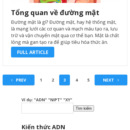
Tổng quan về đường mật
Đường mật là gì? Đường mật, hay hệ thống mật,
là mạng lưới các cơ quan và mạch máu tạo ra, lưu
trữ và vận chuyển mật qua cơ thể bạn. Mật là chất
lỏng mà gan tạo ra để giúp tiêu hóa thức ăn.
Các …
FULL ARTICLE
Phân
PREV
1
2
3
4
5
NEXT
trang
bài
Ví dụ: "ADN" "NIPT" "XY"
viết
Tìm kiếm
Kiến thức ADN